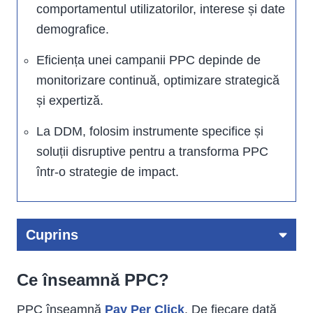
comportamentul utilizatorilor, interese și date
demografice.
Eficiența unei campanii PPC depinde de
monitorizare continuă, optimizare strategică
și expertiză.
La DDM, folosim instrumente specifice și
soluții disruptive pentru a transforma PPC
într-o strategie de impact.
Cuprins
Concluziile principale
Ce înseamnă PPC?
Ce inseamna PPC?
Ce este special la o campanie PPC?
PPC înseamnă
Pay Per Click
. De fiecare dată