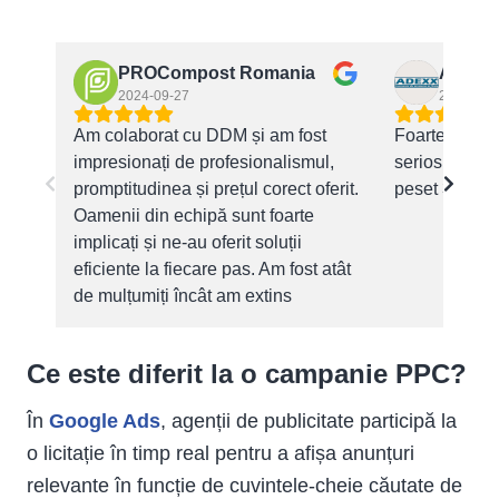
Care sunt avantajele publicității PPC?
Care sunt dezavantajele publicității PPC?
Când ar trebui să alegi publicitatea PPC?
PROCompost Romania
Adexx 
Cum poți gestiona eficient campaniile PPC?
2024-09-27
2024-11-
Am colaborat cu DDM și am fost
Foarte receptiv
impresionați de profesionalismul,
seriosi tiner
promptitudinea și prețul corect oferit.
peset 3 ani, 
Oamenii din echipă sunt foarte
implicați și ne-au oferit soluții
eficiente la fiecare pas. Am fost atât
de mulțumiți încât am extins
colaborarea la întregul grup de
firme, având încredere deplină în
Ce este diferit la o campanie PPC?
expertiza lor. O echipă dedicată, pe
care o recomandăm cu căldură
În
Google Ads
, agenții de publicitate participă la
pentru rezultate excelente și o
o licitație în timp real pentru a afișa anunțuri
colaborare de succes!
relevante în funcție de cuvintele-cheie căutate de