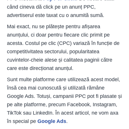
Ce inseamna CPC?
când cineva dă click pe un anunț PPC,
Rankingul anuntului
advertiserul este taxat cu o anumită sumă.
Quality Score
Manual CPC bidding
Mai exact, nu se plătește pentru afișarea
Bidding automat
anunțului, ci doar pentru fiecare clic primit pe
Enhanced CPC (ECPC)
acesta. Costul pe clic (CPC) variază în funcție de
Unde apar anunturile PPC si ce tipuri de anunturi
exista?
competitivitatea sectorului, popularitatea
Google Search Network
cuvintelor-cheie alese și calitatea paginii către
Retea de publicitate prin afisare
care este direcționat anunțul.
Product Listing Ads (PLA)
Anunturi pe Google Maps
Sunt multe platforme care utilizează acest model,
Anunturi doar pentru apeluri
însă cea mai cunoscută și utilizată rămâne
Avantajele publicitatii PPC
Google Ads. Totuși, campanii PPC pot fi plasate și
Dezvantajele publicitatii PPC
pe alte platforme, precum Facebook, Instagram,
Marea batalie – PPC sau SEO?
PPC – Tot ce trebuie sa stii pentru a incepe!
TikTok sau LinkedIn. În acest articol, ne vom axa
FAQ
în special pe
Google Ads
.
Ce este PPC?