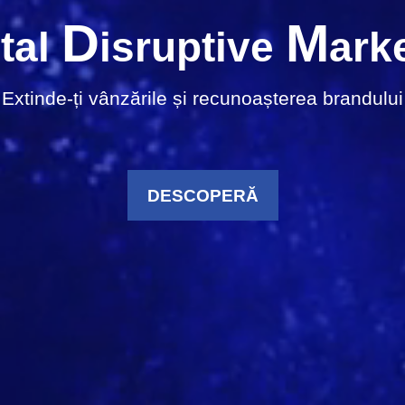
D
M
ital
isruptive
ark
Extinde-ți vânzările și recunoașterea brandului
DESCOPERĂ